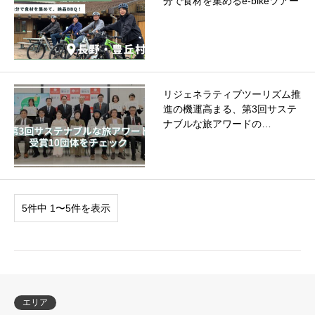
分で食材を集めるe-bikeツアー
リジェネラティブツーリズム推
進の機運高まる、第3回サステ
ナブルな旅アワードの…
5件中 1〜5件を表示
エリア