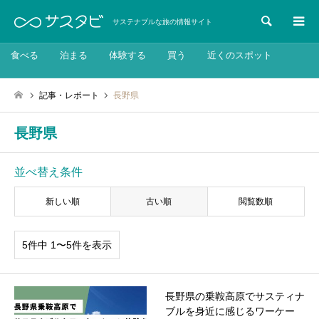
検索
サステナブルな旅の情報サイト
食べる
泊まる
体験する
買う
近くのスポット
記事・レポート
長野県
長野県
並べ替え条件
新しい順
古い順
閲覧数順
5件中 1〜5件を表示
長野県の乗鞍高原でサスティナ
ブルを身近に感じるワーケー