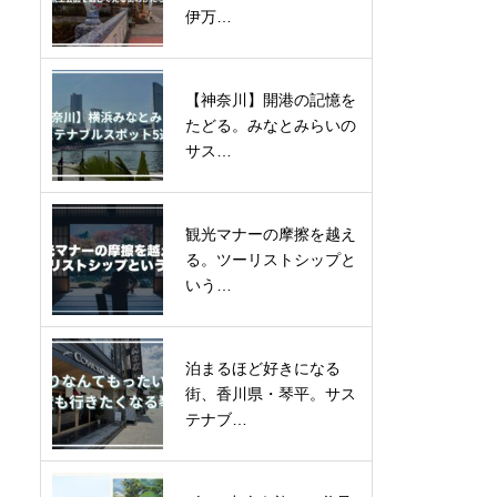
伊万…
【神奈川】開港の記憶を
たどる。みなとみらいの
サス…
観光マナーの摩擦を越え
る。ツーリストシップと
いう…
泊まるほど好きになる
街、香川県・琴平。サス
テナブ…