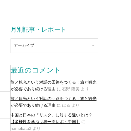
月別記事・レポート
最近のコメント
旅／観光という対話の回路をつくる：旅と観光
が必要であり続ける理由
に
石野 隆美
より
旅／観光という対話の回路をつくる：旅と観光
が必要であり続ける理由
に
はる
より
中国と日本の「リスク」に対する違いとは？
【多様性を学ぶ世界一周レポ・中国】
に
namekata2
より