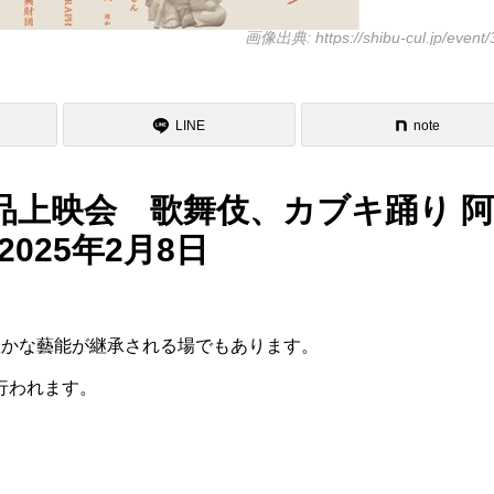
画像出典: https://shibu-cul.jp/event
LINE
note
品上映会 歌舞伎、カブキ踊り 
025年2月8日
豊かな藝能が継承される場でもあります。
行われます。