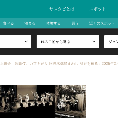
サスタビとは
スポット
食べる
泊まる
体験する
買う
近くのスポット
旅の目的から選ぶ
ジャ
映会 歌舞伎、カブキ踊り 阿波木偶箱まわし 渋谷を祷る：2025年2