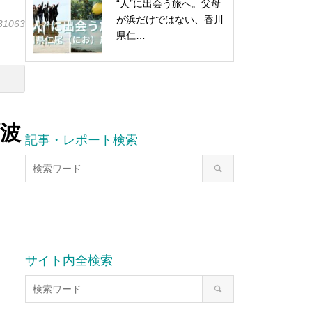
“人”に出会う旅へ。父母
が浜だけではない、香川
/31063
県仁…
阿波
記事・レポート検索
サイト内全検索