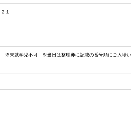
−２１
） ※未就学児不可 ※当日は整理券に記載の番号順にご入場
）