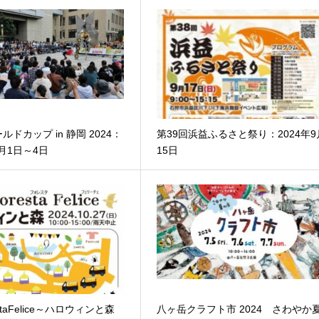
ドカップ in 静岡 2024：
第39回浜益ふるさと祭り：2024年9
1月1日～4日
15日
staFelice～ハロウィンと森
八ヶ岳クラフト市 2024 さわやか