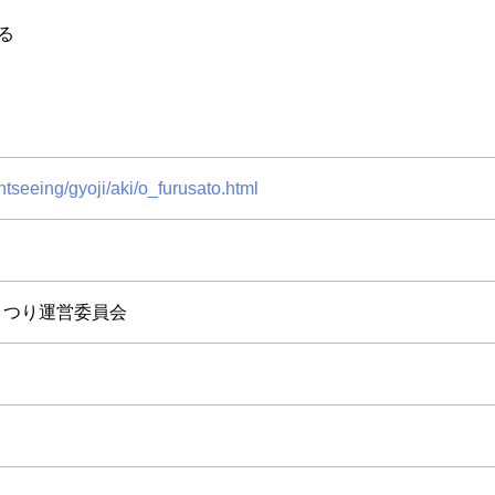
る
ightseeing/gyoji/aki/o_furusato.html
とまつり運営委員会