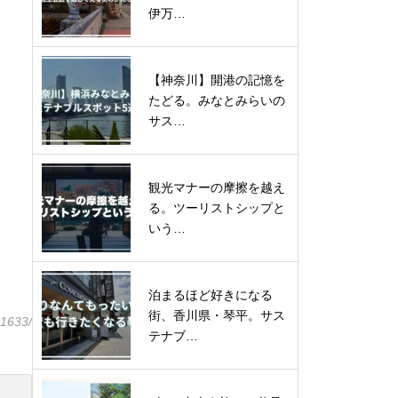
伊万…
【神奈川】開港の記憶を
たどる。みなとみらいの
サス…
観光マナーの摩擦を越え
る。ツーリストシップと
いう…
泊まるほど好きになる
街、香川県・琴平。サス
31633/
テナブ…