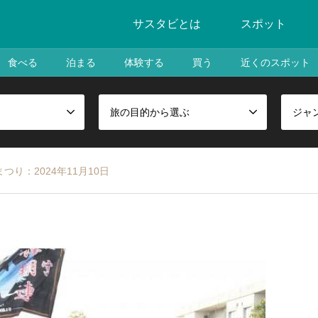
サスタビとは
スポット
食べる
泊まる
体験する
買う
近くのスポット
旅の目的から選ぶ
ジャ
つり：2024年11月10日