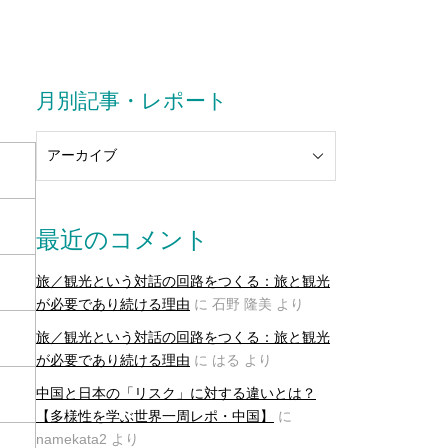
月別記事・レポート
最近のコメント
旅／観光という対話の回路をつくる：旅と観光
が必要であり続ける理由
に
石野 隆美
より
旅／観光という対話の回路をつくる：旅と観光
が必要であり続ける理由
に
はる
より
中国と日本の「リスク」に対する違いとは？
【多様性を学ぶ世界一周レポ・中国】
に
namekata2
より