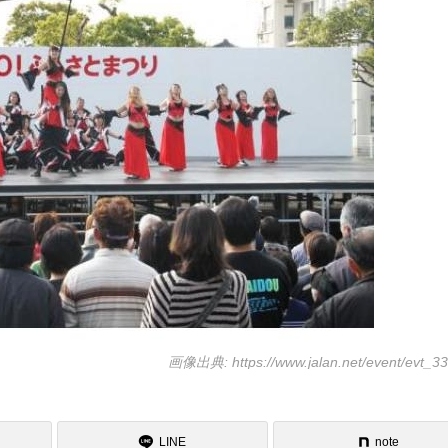
画像出典: https://www.jalan.net/event/evt_3
LINE
note