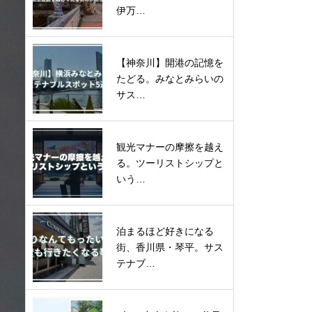
伊万…
【神奈川】開港の記憶を
たどる。みなとみらいの
サス…
観光マナーの摩擦を越え
る。ツーリストシップと
いう…
泊まるほど好きになる
街、香川県・琴平。サス
テナブ…