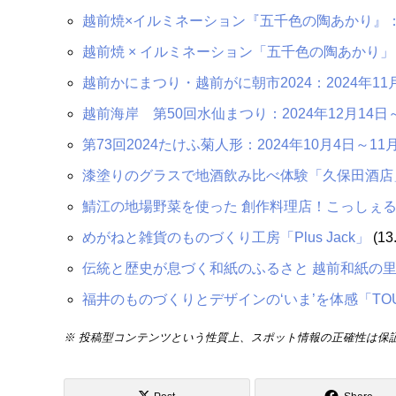
越前焼×イルミネーション『五千色の陶あかり』：202
越前焼 × イルミネーション「五千色の陶あかり」：20
越前かにまつり・越前がに朝市2024：2024年11月
越前海岸 第50回水仙まつり：2024年12月14日～
第73回2024たけふ菊人形：2024年10月4日～11
漆塗りのグラスで地酒飲み比べ体験「久保田酒店
鯖江の地場野菜を使った 創作料理店！こっしぇ
めがねと雑貨のものづくり工房「Plus Jack」
(13
伝統と歴史が息づく和紙のふるさと 越前和紙の
福井のものづくりとデザインの‘いま’を体感「TOUR
※ 投稿型コンテンツという性質上、スポット情報の正確性は保