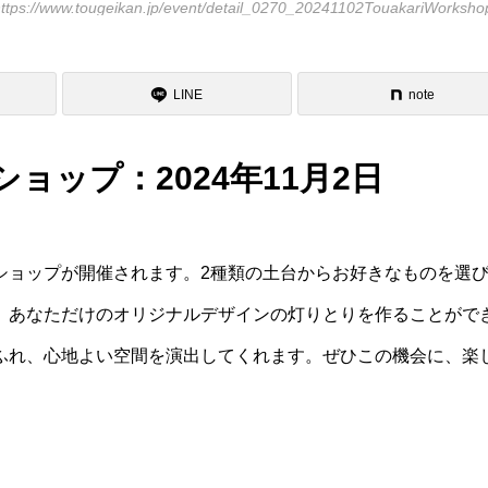
ps://www.tougeikan.jp/event/detail_0270_20241102TouakariWorksho
LINE
note
ョップ：2024年11月2日
ショップが開催されます。2種類の土台からお好きなものを選
、あなただけのオリジナルデザインの灯りとりを作ることがで
ふれ、心地よい空間を演出してくれます。ぜひこの機会に、楽