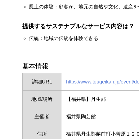
風土の体験：顧客が、地元の自然や文化、遺産を
提供するサステナブルなサービス内容は？
伝統：地域の伝統を体験できる
基本情報
詳細URL
https://www.tougeikan.jp/event
地域/場所
【福井県】丹生郡
主催者
福井県陶芸館
住所
福井県丹生郡越前町小曽原１２０