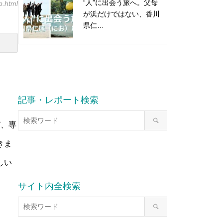
“人”に出会う旅へ。父母
p.html
が浜だけではない、香川
県仁…
記事・レポート検索
び、専
きま
しい
サイト内全検索