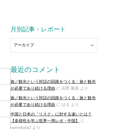
月別記事・レポート
最近のコメント
旅／観光という対話の回路をつくる：旅と観光
が必要であり続ける理由
に
石野 隆美
より
旅／観光という対話の回路をつくる：旅と観光
が必要であり続ける理由
に
はる
より
中国と日本の「リスク」に対する違いとは？
【多様性を学ぶ世界一周レポ・中国】
に
namekata2
より