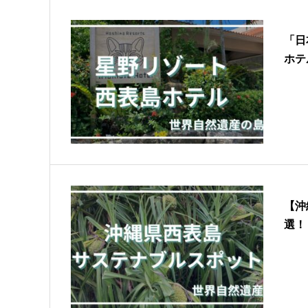
「日
ホテ
【沖
選！