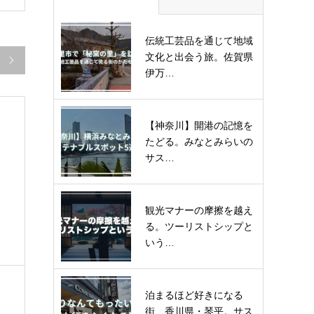
伝統工芸品を通じて地域
文化と出会う旅。佐賀県

伊万…
【神奈川】開港の記憶を
たどる。みなとみらいの
サス…
観光マナーの摩擦を越え
る。ツーリストシップと
いう…
泊まるほど好きになる
街、香川県・琴平。サス