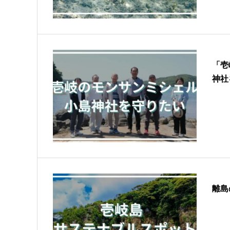
「壱
神社
離島