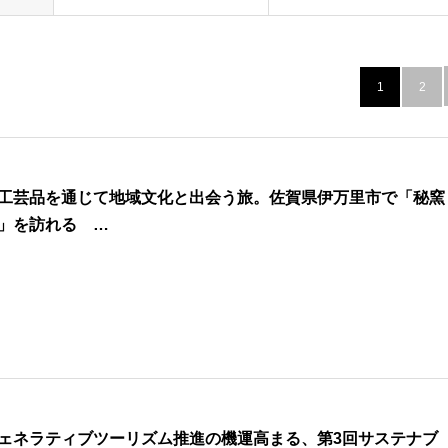
1
2
工芸品を通じて地域文化と出会う旅。佐賀県伊万里市で「秘窯
」を訪れる …
ェネラティブツーリズム推進の機運高まる、第3回サステナブ