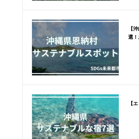
【沖
選！
【エ