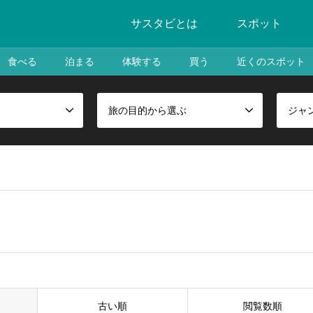
サスタビとは
スポット
食べる
泊まる
体験する
買う
近くのスポット
旅の目的から選ぶ
ジャ
古い順
閲覧数順