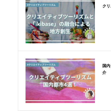
クリ
国内
介