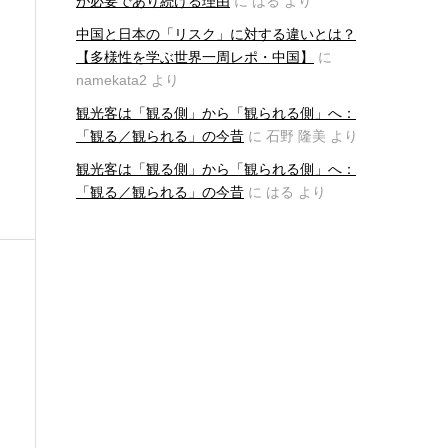
が必要であり続ける理由
に
はる
より
中国と日本の「リスク」に対する違いとは？
【多様性を学ぶ世界一周レポ・中国】
に
namekata2
より
観光客は「観る側」から「観られる側」へ：
「観る／観られる」の今昔
に
石野 隆美
より
観光客は「観る側」から「観られる側」へ：
「観る／観られる」の今昔
に
はる
より