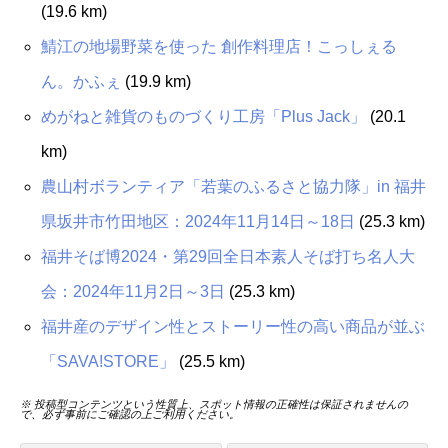
(19.6 km)
鯖江の地場野菜を使った 創作料理店！こっしぇる
ん。かふぇ
(19.9 km)
めがねと雑貨のものづくり工房「Plus Jack」
(20.1
km)
農山村ボランティア「若葉のふるさと協力隊」in 福井
県坂井市竹田地区：2024年11月14日～18日
(25.3 km)
福井そば博2024・第29回全日本素人そば打ち名人大
会：2024年11月2日～3日
(25.3 km)
福井産のデザイン性とストーリー性の高い商品が並ぶ
「SAVA!STORE」
(25.5 km)
※ 投稿型コンテンツという性質上、スポット情報の正確性は保証されませんの
で、必ず事前にご確認の上ご利用ください。