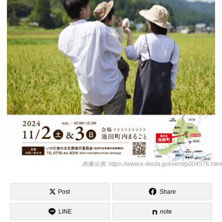
画像出典: https://www.e-ikeda.jp/event/p004576.html
Post
Share
LINE
note