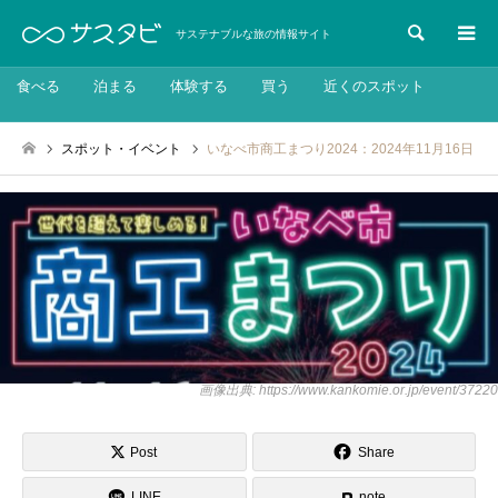
検索
サステナブルな旅の情報サイト
食べる
泊まる
体験する
買う
近くのスポット
スポット・イベント
いなべ市商工まつり2024：2024年11月16日
画像出典: https://www.kankomie.or.jp/event/37220
Post
Share
LINE
note