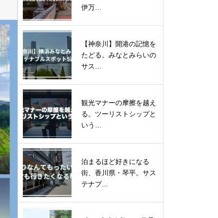
伊万…
【神奈川】開港の記憶を
たどる。みなとみらいの
サス…
観光マナーの摩擦を越え
る。ツーリストシップと
いう…
泊まるほど好きになる
街、香川県・琴平。サス
テナブ…