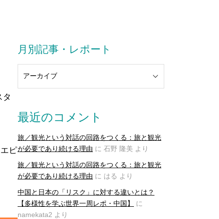
月別記事・レポート
スタ
最近のコメント
旅／観光という対話の回路をつくる：旅と観光
が必要であり続ける理由
に
石野 隆美
より
・エピ
旅／観光という対話の回路をつくる：旅と観光
が必要であり続ける理由
に
はる
より
中国と日本の「リスク」に対する違いとは？
【多様性を学ぶ世界一周レポ・中国】
に
namekata2
より