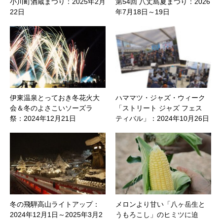
小川町酒蔵まつり：2025年2月
第54回 八丈島夏まつり：2026
22日
年7月18日～19日
伊東温泉とっておき冬花火大
ハママツ・ジャズ・ウィーク
会＆冬のよさこいソーズラ
「ストリート ジャズ フェス
祭：2024年12月21日
ティバル」：2024年10月26日
冬の飛騨高山ライトアップ：
メロンより甘い「八ヶ岳生と
2024年12月1日～2025年3月2
うもろこし」のヒミツに迫