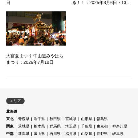
日
る！！：2025年8月6日・13…
大宮夏まつり 中山道みやはら
まつり：2026年7月19日
エリア
北海道
東北
青森県
岩手県
秋田県
宮城県
山形県
福島県
関東
茨城県
栃木県
群馬県
埼玉県
千葉県
東京都
神奈川県
中部
新潟県
富山県
石川県
福井県
山梨県
長野県
岐阜県