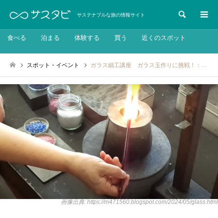
検索
サステナブルな旅の情報サイト
食べる
泊まる
体験する
買う
近くのスポット
スポット・イベント
ガラス細工講座 ガラス玉作りに挑戦！：2024年12月4日・6日
画像出典: https://m471560.blogspot.com/2024/05/glass.html