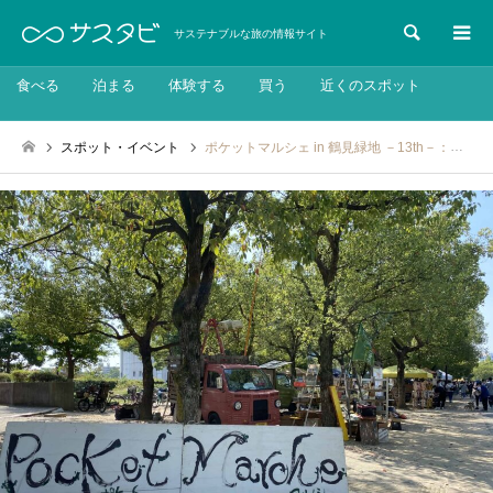
検索
サステナブルな旅の情報サイト
食べる
泊まる
体験する
買う
近くのスポット
スポット・イベント
ポケットマルシェ in 鶴見緑地 －13th－：2024年12月7日・8日