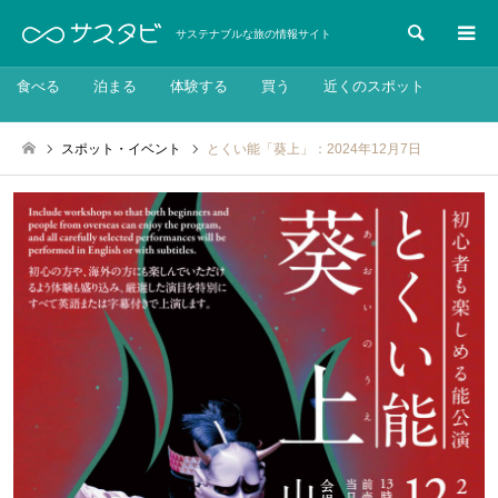
検索
サステナブルな旅の情報サイト
食べる
泊まる
体験する
買う
近くのスポット
スポット・イベント
とくい能「葵上」：2024年12月7日