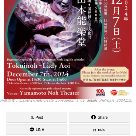
画像出典: https://www.noh-theater.com/performance_details.php?date=20241130()&pathB=tokuinoh_Aoi_202412_omote_.jpg&pathC=tokuinoh_Aoi_202412_ura.jpg&title=&kind=1&explanation=&price=4,5005,000&perfseries=0&originaldate=2024-12-07&starttime=1400&ID=473
Post
Share
LINE
note