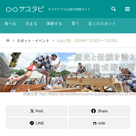
検索
サステナブルな旅の情報サイト
食べる
泊まる
体験する
買う
近くのスポット
スポット・イベント
山あげ祭：2026年7月24日〜7月26日
画像出典: https://www.city.nasukarasuyama.lg.jp/page/dir001128.html
Post
Share
LINE
note