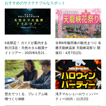
おすすめのサステナブルなスポット
6名限定！ ガイドが案内する
令和6年飯田春の観光まつり 名
秋川渓谷・天然ホタル観賞ナ
勝天龍峡温泉 天龍峡花祭り 開
イトツアー：2025年6月21…
催日：4月7日(日)
焚火でつくる、プレミアム味
滝子マルシェハロウィンパー
噌づくり体験
ティー2025：11月2日