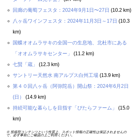
回廊の葡萄フェスタ：2024年9月1日〜27日
(10.2 km)
八ヶ岳ワインフェスタ：2024年11月3日～17日
(10.3
km)
国蝶オオムラサキの全国一の生息地、北杜市にある
「オオムラサキセンター」
(11.2 km)
七賢「蔵」
(12.3 km)
サントリー天然水 南アルプス白州工場
(13.9 km)
第４０回八ヶ岳（阿弥陀岳）開山祭：2024年6月2日
(日）
(14.9 km)
持続可能な暮らしを目指す「ぴたらファーム」
(15.0
km)
※ 投稿型コンテンツという性質上、スポット情報の正確性は保証されませんの
で、必ず事前にご確認の上ご利用ください。