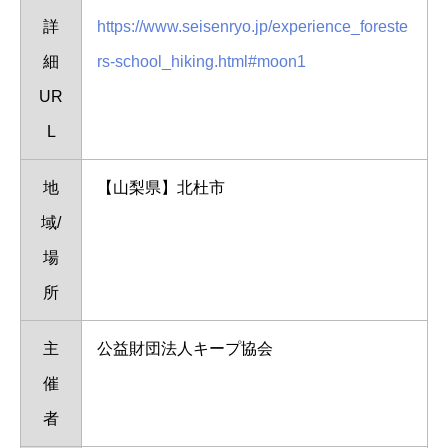
詳
https://www.seisenryo.jp/experience_foreste
細
rs-school_hiking.html#moon1
UR
L
地
【山梨県】北杜市
域/
場
所
主
公益財団法人キープ協会
催
者