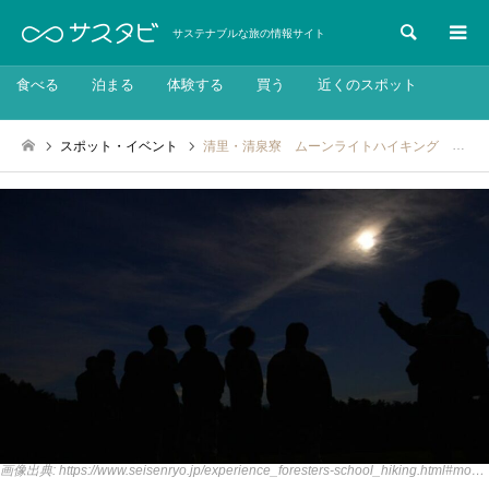
検索
サステナブルな旅の情報サイト
食べる
泊まる
体験する
買う
近くのスポット
スポット・イベント
清里・清泉寮 ムーンライトハイキング ～満月の夜だけの、とっておきのナイトハイキング～：2025年1月11日
画像出典: https://www.seisenryo.jp/experience_foresters-school_hiking.html#moon1