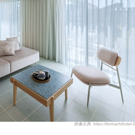
画像出典: https://itomachihotel-