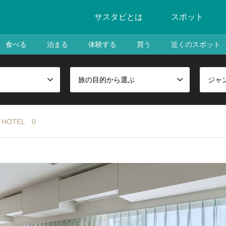
サスタビとは
スポット
食べる
泊まる
体験する
買う
近くのスポット
旅の目的から選ぶ
ジャ
HOTEL 0