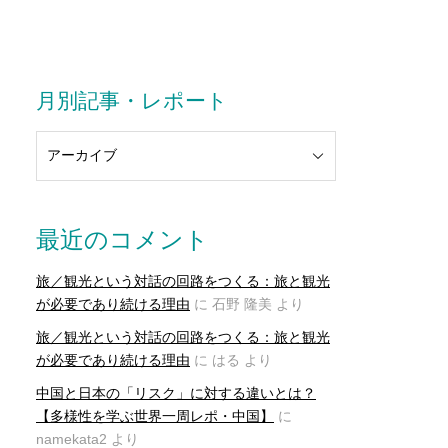
月別記事・レポート
最近のコメント
旅／観光という対話の回路をつくる：旅と観光
が必要であり続ける理由
に
石野 隆美
より
旅／観光という対話の回路をつくる：旅と観光
が必要であり続ける理由
に
はる
より
中国と日本の「リスク」に対する違いとは？
【多様性を学ぶ世界一周レポ・中国】
に
namekata2
より