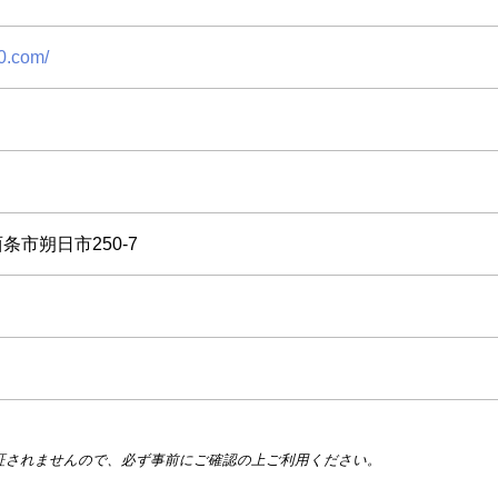
-0.com/
⻄条市朔日市250-7
証されませんので、必ず事前にご確認の上ご利用ください。