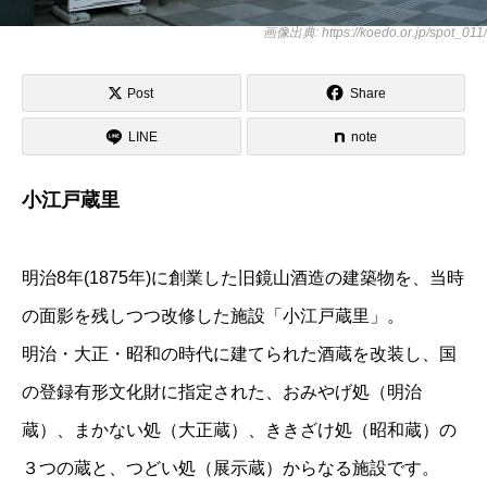
画像出典: https://koedo.or.jp/spot_011/
Post
Share
LINE
note
小江戸蔵里
明治8年(1875年)に創業した旧鏡山酒造の建築物を、当時
の面影を残しつつ改修した施設「小江戸蔵里」。
明治・大正・昭和の時代に建てられた酒蔵を改装し、国
の登録有形文化財に指定された、おみやげ処（明治
蔵）、まかない処（大正蔵）、ききざけ処（昭和蔵）の
３つの蔵と、つどい処（展示蔵）からなる施設です。