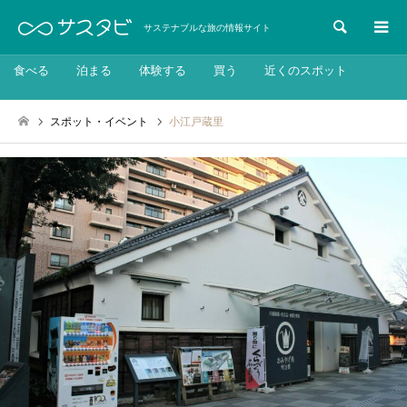
検索
サステナブルな旅の情報サイト
食べる
泊まる
体験する
買う
近くのスポット
スポット・イベント
小江戸蔵里