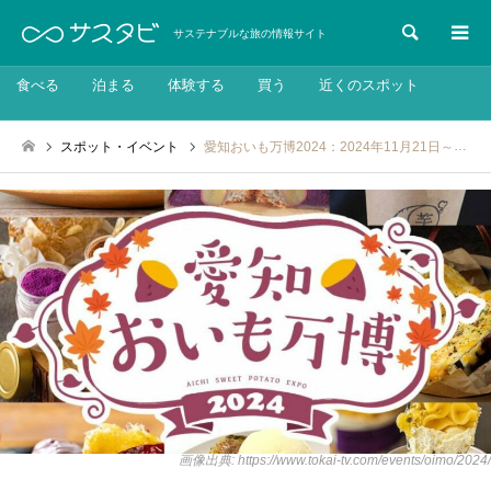
検索
サステナブルな旅の情報サイト
食べる
泊まる
体験する
買う
近くのスポット
スポット・イベント
愛知おいも万博2024：2024年11月21日～24日
画像出典: https://www.tokai-tv.com/events/oimo/2024/