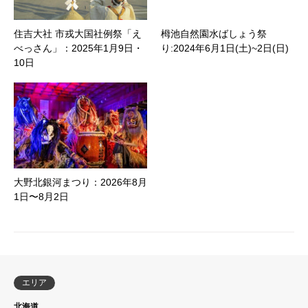
住吉大社 市戎大国社例祭「え
栂池自然園水ばしょう祭
べっさん」：2025年1月9日・
り:2024年6月1日(土)~2日(日)
10日
大野北銀河まつり：2026年8月
1日〜8月2日
エリア
北海道