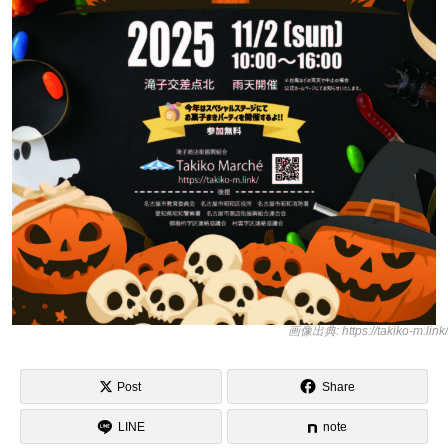
画像出典: https://takiko-m.link/
Post
Share
LINE
note