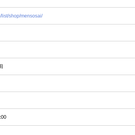
/list/shop/mensosai/
田
:00