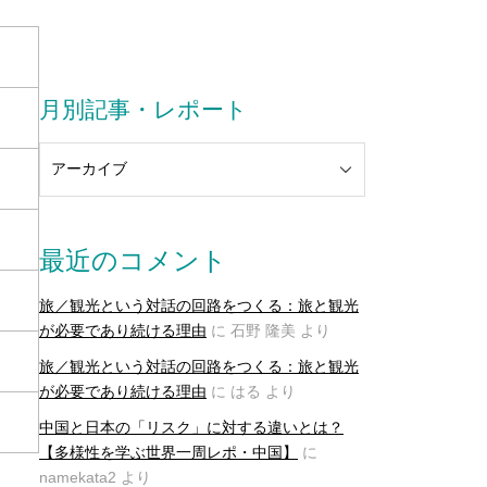
月別記事・レポート
最近のコメント
旅／観光という対話の回路をつくる：旅と観光
が必要であり続ける理由
に
石野 隆美
より
旅／観光という対話の回路をつくる：旅と観光
が必要であり続ける理由
に
はる
より
中国と日本の「リスク」に対する違いとは？
【多様性を学ぶ世界一周レポ・中国】
に
namekata2
より