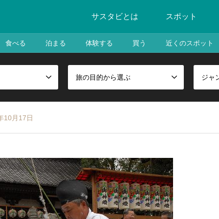
サスタビとは
スポット
食べる
泊まる
体験する
買う
近くのスポット
旅の目的から選ぶ
ジャ
10月17日