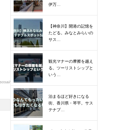
伊万…
【神奈川】開港の記憶を
たどる。みなとみらいの
サス…
観光マナーの摩擦を越え
る。ツーリストシップと
いう…
sosai/
泊まるほど好きになる
街、香川県・琴平。サス
テナブ…