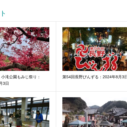
ト
・小滝公園もみじ祭り：
第54回長野びんずる：2024年8月3
1月3日