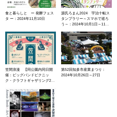
食と暮らしと ー 発酵フェス
源氏ろまん2024 宇治十帖ス
タ ー：2024年11月10日
タンプラリー～スマホで巡ろ
う～：2024年10月1日～11…
笠間浪漫 【同公園内同日開
第52回知多市産業まつり：
催：ビッグバンドピクニッ
2024年10月26日～27日
ク・クラフトギャザリング2…