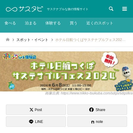
検索
サステナブルな旅の情報サイト
食べる
泊まる
体験する
買う
近くのスポット
スポット・イベント
ホテル日航つくばサステナブルフェス2024:2024年6月8日(土)
画像出典: https://www.nikko-tsukuba.com/sdgs/sdgsfes/
Post
Share
LINE
note