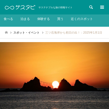
検索
サステナブルな旅の情報サイト
食べる
泊まる
体験する
買う
近くのスポット
スポット・イベント
三ツ石海岸から初日の出！：2025年1月1日