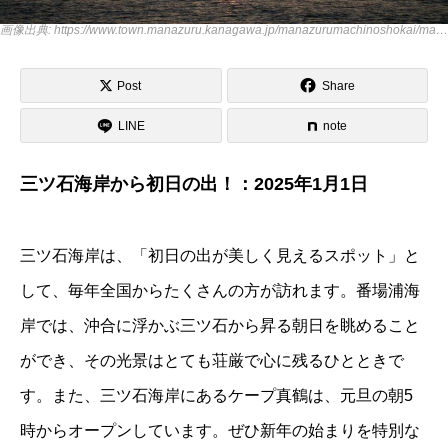
画像出典: https://www.town.manazuru.kanagawa.jp/manazurumachinoshokai/manazurumachinitsuite/284.html
Post
Share
LINE
note
三ツ石海岸から初日の出！：2025年1月1日
三ツ石海岸は、「初日の出が美しく見えるスポット」と
して、毎年全国からたくさんの方が訪れます。番場浦海
岸では、沖合に浮かぶ三ツ石から昇る朝日を眺めること
ができ、その光景はとても荘厳で心に残るひとときで
す。また、三ツ石海岸にあるケープ真鶴は、元旦の朝5
時からオープンしています。ぜひ新年の始まりを特別な