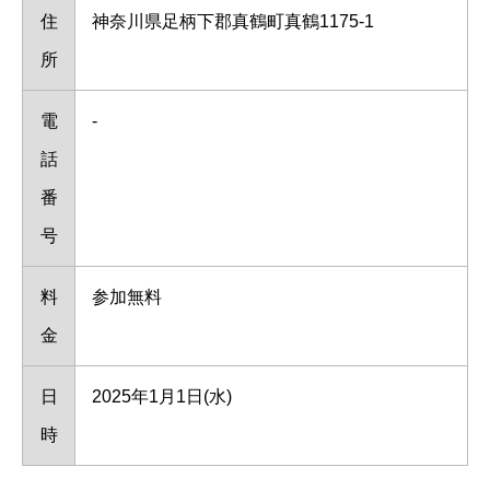
住
神奈川県足柄下郡真鶴町真鶴1175-1
所
電
-
話
番
号
料
参加無料
金
日
2025年1月1日(水)
時