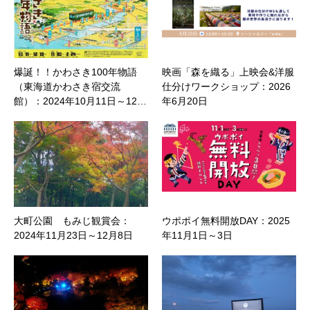
爆誕！！かわさき100年物語
映画「森を織る」上映会&洋服
（東海道かわさき宿交流
仕分けワークショップ：2026
館）：2024年10月11日～12…
年6月20日
大町公園 もみじ観賞会：
ウポポイ無料開放DAY：2025
2024年11月23日～12月8日
年11月1日～3日