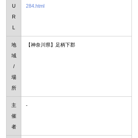
U
284.html
R
L
地
【神奈川県】足柄下郡
域
/
場
所
主
-
催
者