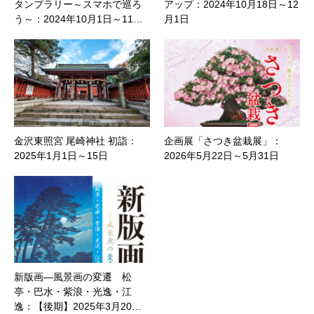
タンプラリー～スマホで巡ろ
アップ：2024年10月18日～12
う～：2024年10月1日～11…
月1日
金沢東照宮 尾崎神社 初詣：
企画展「さつき盆栽展」：
2025年1月1日～15日
2026年5月22日～5月31日
新版画—風景画の変遷 松
亭・巴水・紫浪・光逸・江
逸：【後期】2025年3月20…