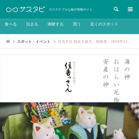
検索
サステナブルな旅の情報サイト
食べる
泊まる
体験する
買う
近くのスポット
スポット・イベント
住吉大社 師走大祓式・除夜祭：2024年12月31日