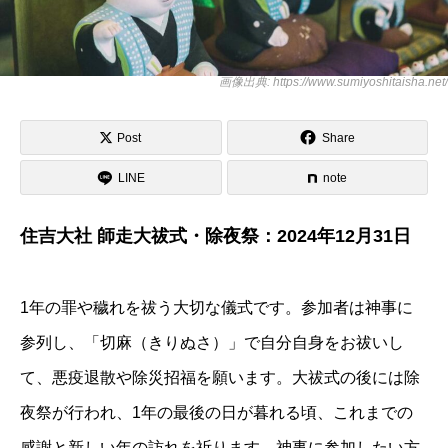
画像出典: https://www.sumiyoshitaisha.net/
Post
Share
LINE
note
住吉大社 師走大祓式・除夜祭：2024年12月31日
1年の罪や穢れを祓う大切な儀式です。参加者は神事に
参列し、「切麻（きりぬさ）」で自分自身をお祓いし
て、悪疫退散や除災招福を願います。大祓式の後には除
夜祭が行われ、1年の最後の日が暮れる頃、これまでの
感謝と新しい年の訪れを祈ります。神事に参加したい方