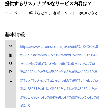
提供するサステナブルなサービス内容は？
イベント：祭りなどの、地域イベントに参加できる
基本情報
詳
https://www.taromuseum.jp/event/%e3%80%8
細
c%e6%88%a6%e5%be%8c80%e5%b9%b4-
U
%e3%80%8a%e6%98%8e%e6%97%a5%e
R
3%81%ae%e7%a5%9e%e8%a9%b1%e3%8
L
0%8b-%e6%ac%a1%e4%b8%96%e4%bb%a
3%e3%81%ab%e3%81%a4%e3%81%aa%e
3%81%90-%e5%8e%9f%e7%88%86x%e8%8
a%b8