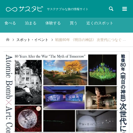
検索
サステナブルな旅の情報サイト
食べる
泊まる
体験する
買う
近くのスポット
スポット・イベント
戦後80年 《明日の神話》 次世代につなぐ 原爆×芸術：2025年7月19日～10月19日