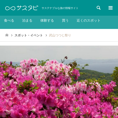
検索
サステナブルな旅の情報サイト
食べる
泊まる
体験する
買う
近くのスポット
スポット・イベント
武山つつじ祭り