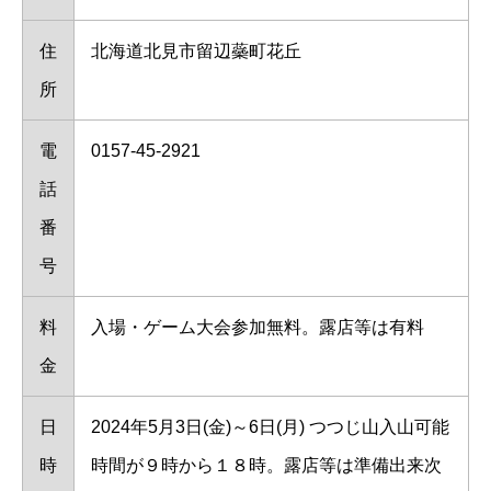
住
北海道北見市留辺蘂町花丘
所
電
0157-45-2921
話
番
号
料
入場・ゲーム大会参加無料。露店等は有料
金
日
2024年5月3日(金)～6日(月) つつじ山入山可能
時
時間が９時から１８時。露店等は準備出来次