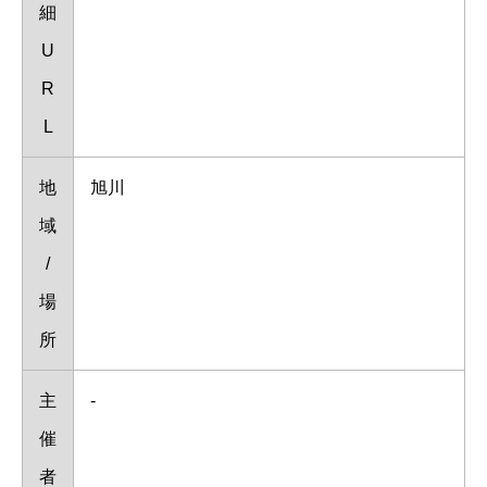
細
U
R
L
地
旭川
域
/
場
所
主
-
催
者