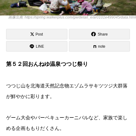
画像出典: https://spring.walkerplus.com/gw/detail_e/ar0101e499045/data.html
Post
Share
LINE
note
第５２回おんねゆ温泉つつじ祭り
つつじ山を北海道天然記念物エゾムラサキツツジ大群落
が鮮やかに彩ります。
ゲーム大会やバーベキューカーニバルなど、家族で楽し
める企画ももりだくさん。