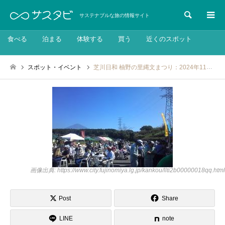
検索
サステナブルな旅の情報サイト
食べる
泊まる
体験する
買う
近くのスポット
スポット・イベント
芝川日和 柚野の里縄文まつり：2024年11月23日
画像出典: https://www.city.fujinomiya.lg.jp/kankou/llti2b00000018qq.html
Post
Share
LINE
note