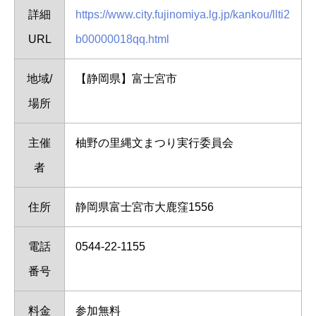
詳細
https://www.city.fujinomiya.lg.jp/kankou/llti2
URL
b00000018qq.html
地域/
【静岡県】富士宮市
場所
主催
柚野の里縄文まつり実行委員会
者
住所
静岡県富士宮市大鹿窪1556
電話
0544-22-1155
番号
料金
参加無料