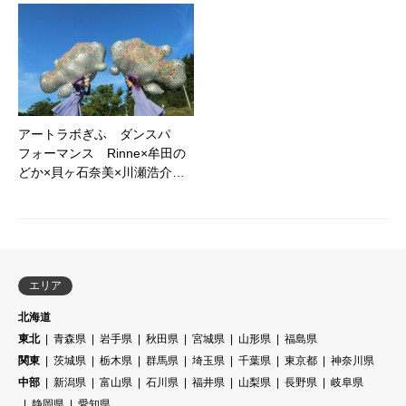
アートラボぎふ ダンスパ
フォーマンス Rinne×牟田の
どか×貝ヶ石奈美×川瀬浩介…
エリア
北海道
東北
青森県
岩手県
秋田県
宮城県
山形県
福島県
関東
茨城県
栃木県
群馬県
埼玉県
千葉県
東京都
神奈川県
中部
新潟県
富山県
石川県
福井県
山梨県
長野県
岐阜県
静岡県
愛知県