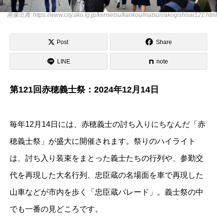
画像出典: https://www.city.ako.lg.jp/kensetsu/kankou/matsuri/akogishisai121.html
Post
Share
LINE
note
第121回赤穂義士祭：2024年12月14日
毎年12月14日には、赤穂義士の討ち入りにちなんだ「赤
穂義士祭」が盛大に開催されます。祭りのハイライト
は、討ち入り装束をまとった義士たちの行列や、参勤交
代を再現した大名行列、忠臣蔵の名場面を車で再現した
山車などが市内を歩く「忠臣蔵パレード」。義士祭の中
でも一番の見どころです。