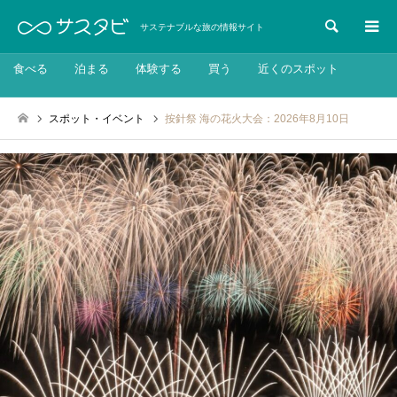
検索
サステナブルな旅の情報サイト
食べる
泊まる
体験する
買う
近くのスポット
スポット・イベント
按針祭 海の花火大会：2026年8月10日