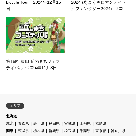
bicycle Tour：2024年12月15
2024 (あまくさロマンティッ
日
クファンタジー2024)：202…
第16回 飯田 丘のまちフェス
ティバル：2024年11月3日
エリア
北海道
東北
青森県
岩手県
秋田県
宮城県
山形県
福島県
関東
茨城県
栃木県
群馬県
埼玉県
千葉県
東京都
神奈川県