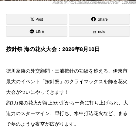
画像出典: https://itospa.com/feature/detail_129.html
Post
Share
LINE
note
按針祭 海の花火大会：2026年8月10日
徳川家康の外交顧問・三浦按針の功績を称える、伊東市
最大のイベント「按針祭」のクライマックスを飾る花火
大会がついにやってきます！
約1万発の花火が海上5か所から一斉に打ち上げられ、大
迫力のスターマイン、早打ち、水中打込花火など、まる
で夢のような夜空が広がります。