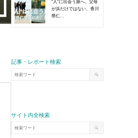
“人”に出会う旅へ。父母
が浜だけではない、香川
県仁…
記事・レポート検索
今
サイト内全検索
な