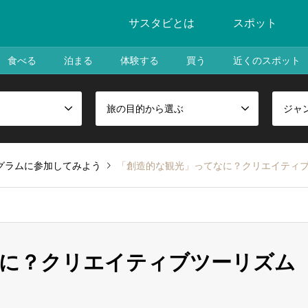
サスタビとは
スポット
食べる
泊まる
体験する
買う
近くのスポット
旅の目的から選ぶ
ジャ
グラムに参加してみよう
「創造的な観光」ってなに？クリエイティ
なに？クリエイティブツーリズム