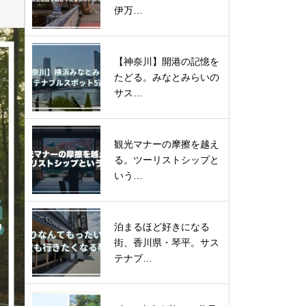
伊万…
【神奈川】開港の記憶を
たどる。みなとみらいの
サス…
観光マナーの摩擦を越え
る。ツーリストシップと
いう…
泊まるほど好きになる
街、香川県・琴平。サス
テナブ…