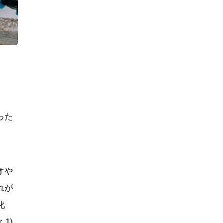
った
オや
れが
化
1)