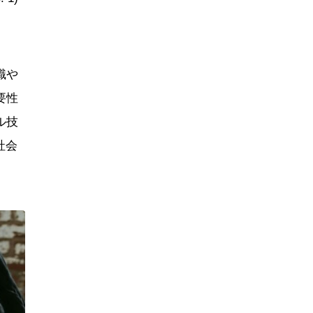
識や
要性
ル技
社会