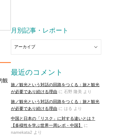
消
月別記事・レポート
最近のコメント
的観
旅／観光という対話の回路をつくる：旅と観光
が必要であり続ける理由
に
石野 隆美
より
旅／観光という対話の回路をつくる：旅と観光
が必要であり続ける理由
に
はる
より
中国と日本の「リスク」に対する違いとは？
【多様性を学ぶ世界一周レポ・中国】
に
namekata2
より