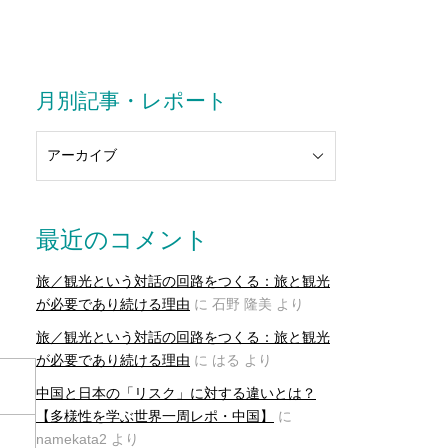
月別記事・レポート
最近のコメント
旅／観光という対話の回路をつくる：旅と観光
が必要であり続ける理由
に
石野 隆美
より
旅／観光という対話の回路をつくる：旅と観光
が必要であり続ける理由
に
はる
より
中国と日本の「リスク」に対する違いとは？
【多様性を学ぶ世界一周レポ・中国】
に
namekata2
より