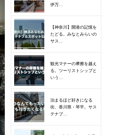
伊万…
【神奈川】開港の記憶を
たどる。みなとみらいの
サス…
観光マナーの摩擦を越え
る。ツーリストシップと
いう…
泊まるほど好きになる
街、香川県・琴平。サス
テナブ…