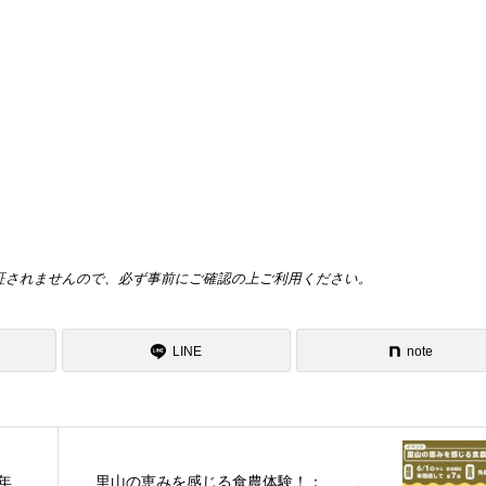
証されませんので、必ず事前にご確認の上ご利用ください。
LINE
note
年
里山の恵みを感じる食農体験！：