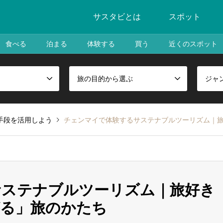
サスタビとは
スポット
食べる
泊まる
体験する
買う
近くのスポット
旅の目的から選ぶ
ジャ
手段を活用しよう
チェンマイで体験するサステナブルツーリズム｜
サステナブルツーリズム｜旅好き
がる」旅のかたち