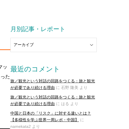
月別記事・レポート
マッ
最近のコメント
まった
旅／観光という対話の回路をつくる：旅と観光
が必要であり続ける理由
に
石野 隆美
より
旅／観光という対話の回路をつくる：旅と観光
が必要であり続ける理由
に
はる
より
中国と日本の「リスク」に対する違いとは？
【多様性を学ぶ世界一周レポ・中国】
に
namekata2
より