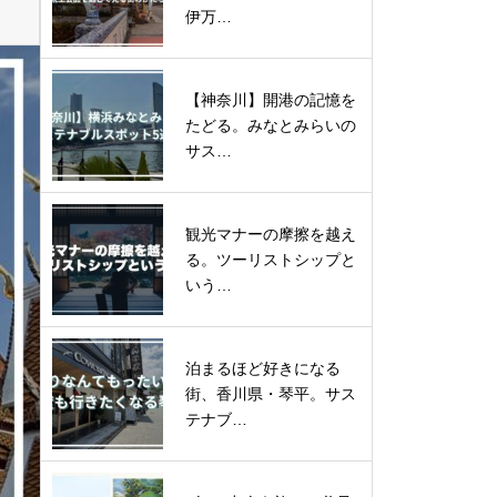
伊万…
【神奈川】開港の記憶を
たどる。みなとみらいの
サス…
観光マナーの摩擦を越え
る。ツーリストシップと
いう…
泊まるほど好きになる
街、香川県・琴平。サス
テナブ…