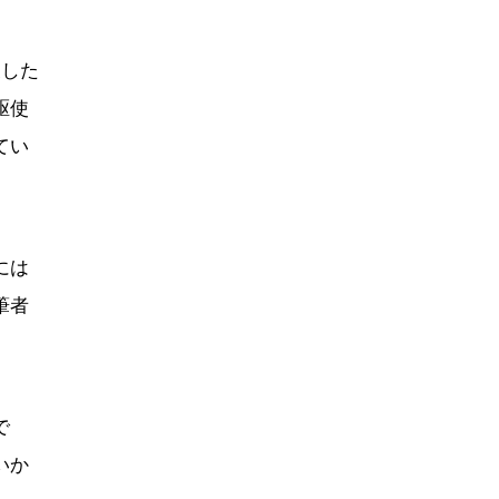
展した
駆使
てい
には
筆者
で
いか