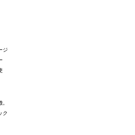
ージ
ー
使
徴。
ック