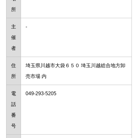
所
主
-
催
者
住
埼玉県川越市大袋６５０ 埼玉川越総合地方卸
所
売市場 内
電
049-293-5205
話
番
号