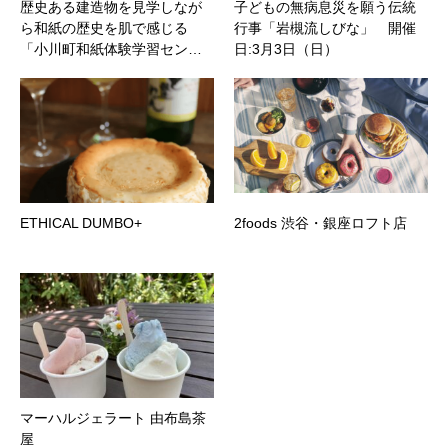
歴史ある建造物を見学しなが
子どもの無病息災を願う伝統
ら和紙の歴史を肌で感じる
行事「岩槻流しびな」 開催
「小川町和紙体験学習セン…
日:3月3日（日）
ETHICAL DUMBO+
2foods 渋谷・銀座ロフト店
マーハルジェラート 由布島茶
屋