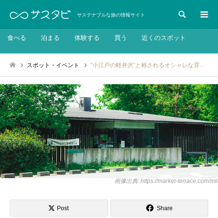
検索
サステナブルな旅の情報サイト
食べる
泊まる
体験する
買う
近くのスポット
スポット・イベント
“小江戸の軽井沢”と称されるオシャレな雰囲気と野菜中心の手作り料理が人気「MarketTerrace川越市場の森 本店」
画像出典: https://market-terrace.com/mt/
Post
Share