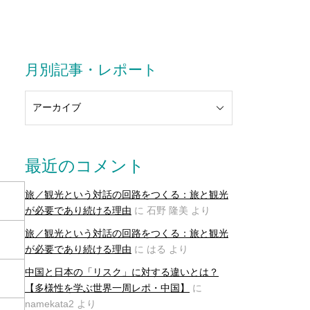
月別記事・レポート
最近のコメント
旅／観光という対話の回路をつくる：旅と観光
が必要であり続ける理由
に
石野 隆美
より
旅／観光という対話の回路をつくる：旅と観光
が必要であり続ける理由
に
はる
より
中国と日本の「リスク」に対する違いとは？
【多様性を学ぶ世界一周レポ・中国】
に
namekata2
より