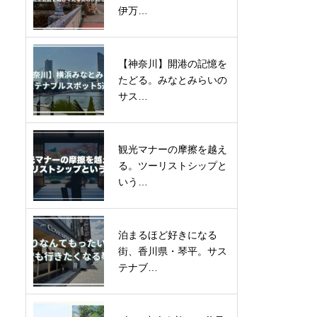
伊万…
【神奈川】開港の記憶を
たどる。みなとみらいの
サス…
観光マナーの摩擦を越え
る。ツーリストシップと
いう…
泊まるほど好きになる
街、香川県・琴平。サス
テナブ…