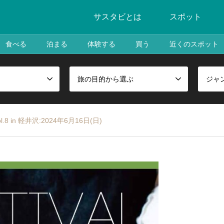
サスタビとは
スポット
食べる
泊まる
体験する
買う
近くのスポット
旅の目的から選ぶ
ジャ
 in 軽井沢:2024年6月16日(日)