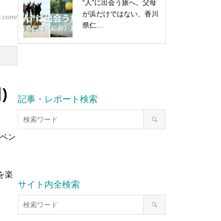
“人”に出会う旅へ。父母
が浜だけではない、香川
.com/
県仁…
)
記事・レポート検索
イベン
を楽
サイト内全検索