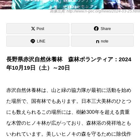
画像出典: http://www.n-gec.org/news/2024-03-25.html
Post
Share
LINE
note
長野県赤沢自然休養林 森林ボランティア：2024
年10月19日（土）～20日
赤沢自然休養林は、山と緑の協力隊が最初に活動を始め
た場所で、国有林でもあります。日本三大美林のひとつ
にも数えられるこの場所には、樹齢300年を超える貴重
な木曽のヒノキ林が広がっており、森林浴の発祥地とも
いわれています。美しいヒノキの森を守るために除伐作