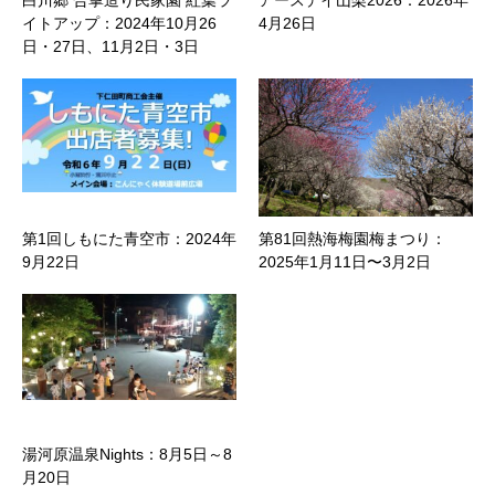
白川郷 合掌造り民家園 紅葉ラ
アースデイ山梨2026：2026年
イトアップ：2024年10月26
4月26日
日・27日、11月2日・3日
第1回しもにた青空市：2024年
第81回熱海梅園梅まつり：
9月22日
2025年1月11日〜3月2日
湯河原温泉Nights：8月5日～8
月20日