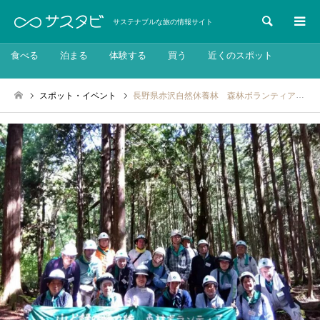
検索
サステナブルな旅の情報サイト
食べる
泊まる
体験する
買う
近くのスポット
スポット・イベント
長野県赤沢自然休養林 森林ボランティア：2024年10月19日（土）～20日