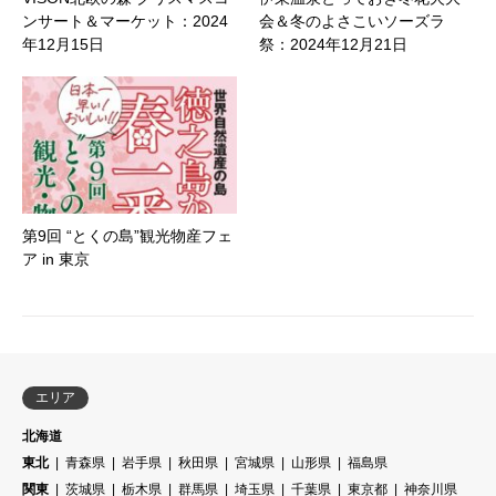
ンサート＆マーケット：2024
会＆冬のよさこいソーズラ
年12月15日
祭：2024年12月21日
第9回 “とくの島”観光物産フェ
ア in 東京
エリア
北海道
東北
青森県
岩手県
秋田県
宮城県
山形県
福島県
関東
茨城県
栃木県
群馬県
埼玉県
千葉県
東京都
神奈川県