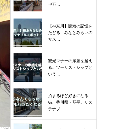
伊万…
【神奈川】開港の記憶を
たどる。みなとみらいの
サス…
観光マナーの摩擦を越え
る。ツーリストシップと
いう…
泊まるほど好きになる
街、香川県・琴平。サス
テナブ…