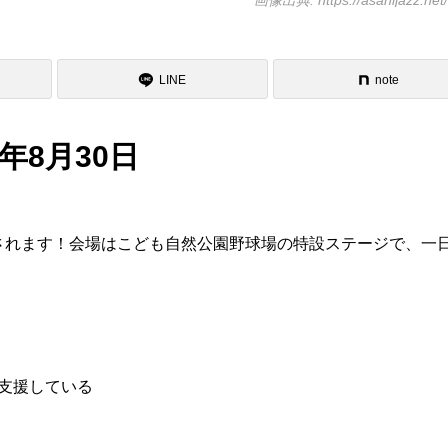
画像出典: https://asahijazz.net
LINE
note
年8月30日
催されます！会場はこども自然公園野球場の特設ステージで、一
支援している