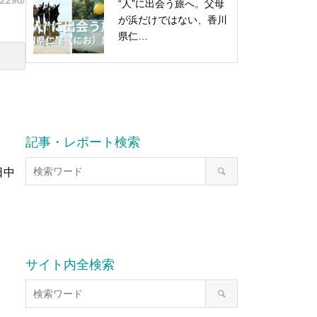
/2298/
“人”に出会う旅へ。父母
が浜だけではない、香川
県仁…
記事・レポート検索
日中
サイト内全検索