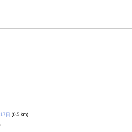
～
・17日
(0.5 km)
)