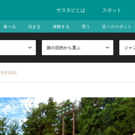
サスタビとは
スポット
食べる
泊まる
体験する
買う
近くのスポット
旅の目的から選ぶ
ジャ
8月30日