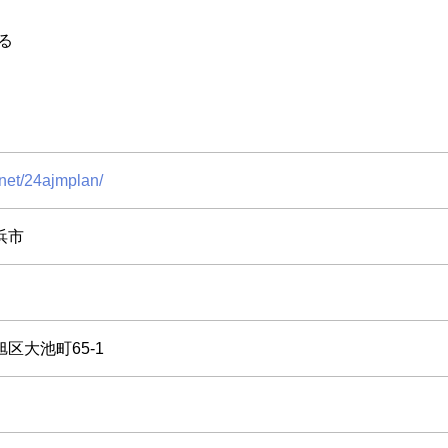
る
.net/24ajmplan/
浜市
区大池町65-1