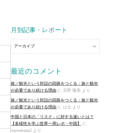
月別記事・レポート
最近のコメント
旅／観光という対話の回路をつくる：旅と観光
が必要であり続ける理由
に
石野 隆美
より
旅／観光という対話の回路をつくる：旅と観光
が必要であり続ける理由
に
はる
より
中国と日本の「リスク」に対する違いとは？
【多様性を学ぶ世界一周レポ・中国】
に
namekata2
より