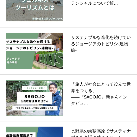
テンシャルについて解…
サステナブルな進化を続けてい
るジョージアのトビリシ-建物
編-
「旅人が社会にとって役立つ世
界をつくる」
――『SAGOJO』新さんイン
タビュ…
長野県の乗鞍高原でサスティナ