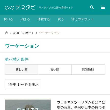
検索
サステナブルな旅の情報サイト
食べる
泊まる
体験する
買う
近くのスポット
記事・レポート
ワーケーション
ワーケーション
並べ替え条件
新しい順
古い順
閲覧数順
4件中 1〜4件を表示
ウェルネスツーリズムとは？登
場の背景、事例や日本の持つポ