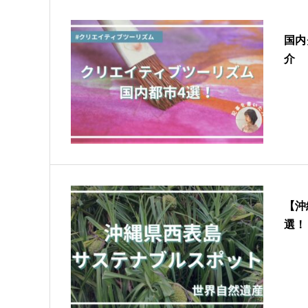
国内
介
【沖
選！