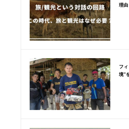
理由
フィ
境”