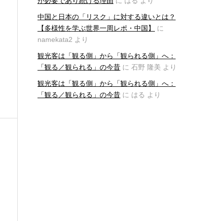
が必要であり続ける理由
に
はる
より
中国と日本の「リスク」に対する違いとは？
【多様性を学ぶ世界一周レポ・中国】
に
namekata2
より
観光客は「観る側」から「観られる側」へ：
「観る／観られる」の今昔
に
石野 隆美
より
観光客は「観る側」から「観られる側」へ：
「観る／観られる」の今昔
に
はる
より