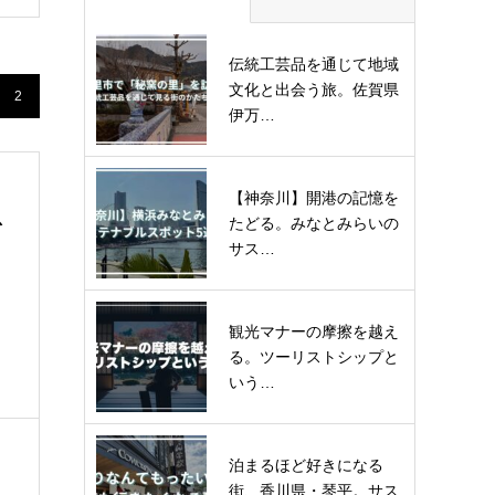
伝統工芸品を通じて地域
文化と出会う旅。佐賀県
2
伊万…
【神奈川】開港の記憶を
恩
たどる。みなとみらいの
サス…
観光マナーの摩擦を越え
る。ツーリストシップと
いう…
泊まるほど好きになる
街、香川県・琴平。サス