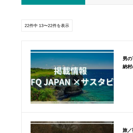
22件中 13〜22件を表示
男の
納村
旅／