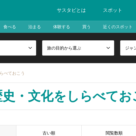
サスタビとは
スポット
食べる
泊まる
体験する
買う
近くのスポット
旅の目的から選ぶ
ジャ
しらべておこう
歴史・文化をしらべてお
古い順
閲覧数順