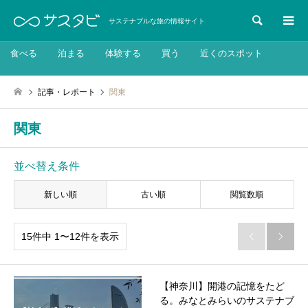
検索
サステナブルな旅の情報サイト
食べる
泊まる
体験する
買う
近くのスポット
記事・レポート
関東
関東
並べ替え条件
新しい順
古い順
閲覧数順
15件中 1〜12件を表示


【神奈川】開港の記憶をたど
る。みなとみらいのサステナブ