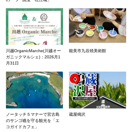
川越OrganicMarche(川越オー
能美市九谷焼美術館
ガニックマルシェ)：2026月1
月31日
ノータッチ５マナーで宮古島
蔵屋鳴沢
のサンゴ礁を守る観光を「エ
コガイドカフェ」