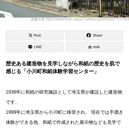
画像出典: https://www.town.ogawa.saitama.jp/0000003753.html
Post
Share
LINE
note
歴史ある建造物を見学しながら和紙の歴史を肌で
感じる「小川町和紙体験学習センター」
1936年に和紙の研究施設として埼玉県が建設した建造物
です。
1999年に埼玉県から小川町に移管され、 現在では手漉き
体験ができる他、和紙で作成された展示物なども見学で