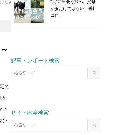
“人”に出会う旅へ。父母
10459
が浜だけではない、香川
県仁…
日～
記事・レポート検索
限定で
輝き、
マス
サイト内全検索
ダン