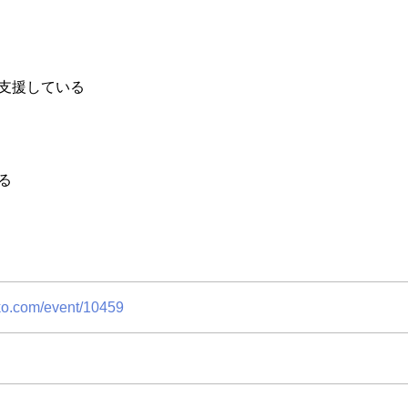
支援している
る
ko.com/event/10459