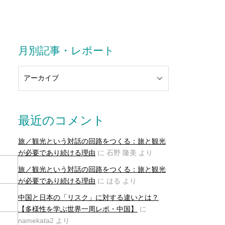
月別記事・レポート
最近のコメント
旅／観光という対話の回路をつくる：旅と観光
が必要であり続ける理由
に
石野 隆美
より
旅／観光という対話の回路をつくる：旅と観光
が必要であり続ける理由
に
はる
より
中国と日本の「リスク」に対する違いとは？
【多様性を学ぶ世界一周レポ・中国】
に
namekata2
より