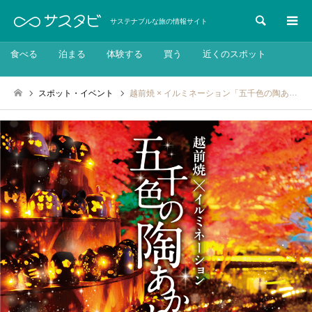
検索
サステナブルな旅の情報サイト
食べる
泊まる
体験する
買う
近くのスポット
スポット・イベント
越前焼 × イルミネーション「五千色の陶あかり」：2024年10月26日〜2025年1月13日