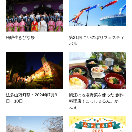
飛騨生きびな祭
第21回 こいのぼりフェスティ
バル
法多山万灯祭：2024年7月9
鯖江の地場野菜を使った 創作
日・10日
料理店！こっしぇるん。か
ふぇ