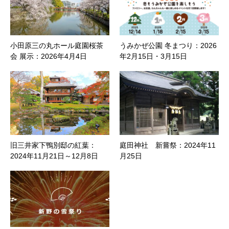
小田原三の丸ホール庭園桜茶
うみかぜ公園 冬まつり：2026
会 展示：2026年4月4日
年2月15日・3月15日
旧三井家下鴨別邸の紅葉：
庭田神社 新嘗祭：2024年11
2024年11月21日～12月8日
月25日