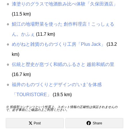
漆塗りのグラスで地酒飲み比べ体験「久保田酒店」
(11.5 km)
鯖江の地場野菜を使った 創作料理店！こっしぇる
ん。かふぇ
(11.7 km)
めがねと雑貨のものづくり工房「Plus Jack」
(13.2
km)
伝統と歴史が息づく和紙のふるさと 越前和紙の里
(16.7 km)
福井のものづくりとデザインの‘いま’を体感
「TOURISTORE」
(19.5 km)
※ 投稿型コンテンツという性質上、スポット情報の正確性は保証されませんの
で、必ず事前にご確認の上ご利用ください。
Post
Share