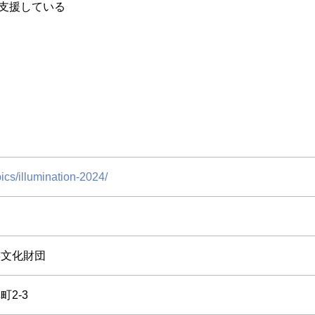
支援している
pics/illumination-2024/
族文化財団
2-3