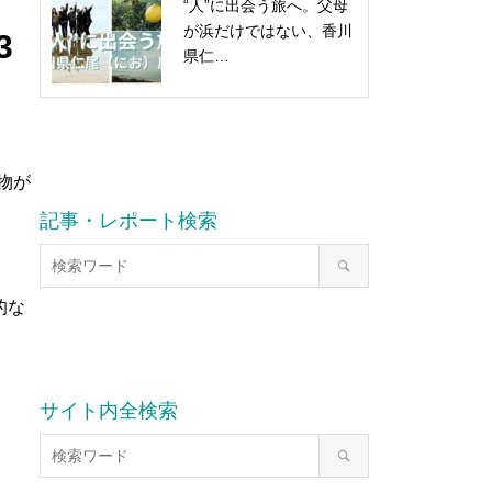
“人”に出会う旅へ。父母
が浜だけではない、香川
3
県仁…
物が
記事・レポート検索
的な
サイト内全検索