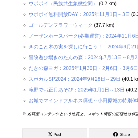
ウポポイ（民族共生象徴空間）
(0.2 km)
ウポポイ無料開放DAY：2025年11月1日～3日
(0.
ゴールデンフラワーウィーク
(37.7 km)
ノーザンホースパーク(冬期運営)：2024年11月6日
きのこと木の実を探しに行こう！：2024年9月21
冒険遊び場きのたんの森：2024年7月13日～8月2
たきの森ヨガ：2025年1月30日・2月6日・3月6日
スポカルSP2024：2024年9月28日～29日
(40.1 k
滝野でお正月あそび：2025年1月1日～13日
(40.2
お城でマインドフルネス瞑想～小田原城の特別体験～：
※ 投稿型コンテンツという性質上、スポット情報の正確性は保
Post
Share