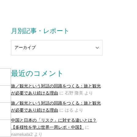
月別記事・レポート
最近のコメント
旅／観光という対話の回路をつくる：旅と観光
が必要であり続ける理由
に
石野 隆美
より
旅／観光という対話の回路をつくる：旅と観光
が必要であり続ける理由
に
はる
より
中国と日本の「リスク」に対する違いとは？
【多様性を学ぶ世界一周レポ・中国】
に
namekata2
より