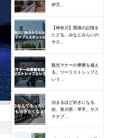
伊万…
【神奈川】開港の記憶を
たどる。みなとみらいの
サス…
観光マナーの摩擦を越え
る。ツーリストシップと
いう…
泊まるほど好きになる
-2024/
街、香川県・琴平。サス
テナブ…