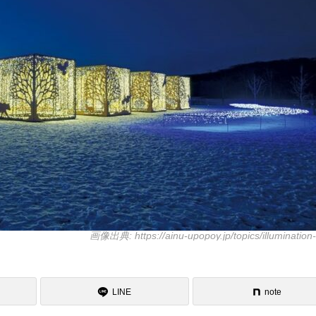
画像出典: https://ainu-upopoy.jp/topics/illumination
LINE
note