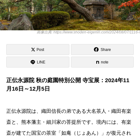
画像出典: https://www.shoden-eigenin.com/2024/08/07/1116-/
Post
Share
LINE
note
正伝永源院 秋の庭園特別公開 寺宝展：2024年11
月16日～12月5日
正伝永源院は、織田信長の弟である大名茶人・織田有楽
斎と、熊本藩主・細川家の菩提所です。境内には、有楽
斎が建てた国宝の茶室「如庵（じょあん）」が復元され