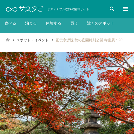
検索
サステナブルな旅の情報サイト
食べる
泊まる
体験する
買う
近くのスポット
スポット・イベント
正伝永源院 秋の庭園特別公開 寺宝展：2024年11月16日～12月5日