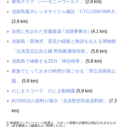
乗馬クラブ「ハーモニーワールド」
(2.8 km)
淡路島最大レンタサイクル施設「CYCLISM AWAJI」
(3.9 km)
自然に包まれた安藤建築 ｢淡路夢舞台｣
(4.1 km)
淡路島・西海岸、震災の経験と教訓を伝える博物館
「北淡震災記念公園 野島断層保存館」
(5.6 km)
淡路島で体験するZEN「禅坊靖寧」
(5.8 km)
家族でとっておきの時間が過ごせる「県立淡路島公
園」
(5.8 km)
のじまスコーラ のじま動物園
(5.9 km)
約3500点の資料が展示「北淡歴史民俗資料館」
(7.3
km)
※ 投稿型コンテンツという性質上、スポット情報の正確性は保証されませんの
で、必ず事前にご確認の上ご利用ください。