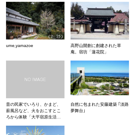
ume,yamazoe
高野山開創に創建された草
庵。宿坊「蓮花院」
昔の民家でいろり、かまど、
自然に包まれた安藤建築 ｢淡路
薪風呂など、火をおこすとこ
夢舞台｣
ろから体験「大平宿原生活…