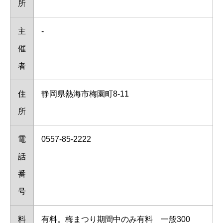
所
主
-
催
者
住
静岡県熱海市梅園町8-11
所
電
0557-85-2222
話
番
号
料
有料。梅まつり期間中のみ有料 一般300