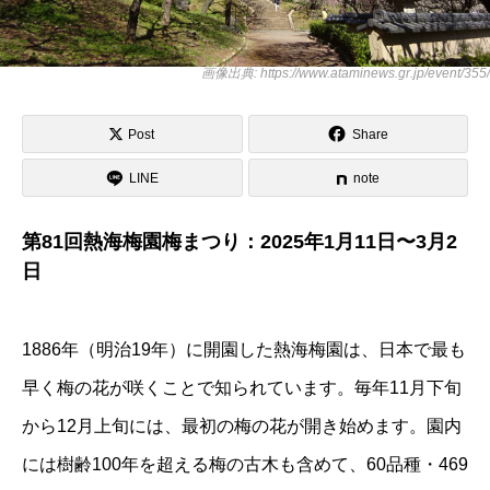
画像出典: https://www.ataminews.gr.jp/event/355/
Post
Share
LINE
note
第81回熱海梅園梅まつり：2025年1月11日〜3月2
日
1886年（明治19年）に開園した熱海梅園は、日本で最も
早く梅の花が咲くことで知られています。毎年11月下旬
から12月上旬には、最初の梅の花が開き始めます。園内
には樹齢100年を超える梅の古木も含めて、60品種・469