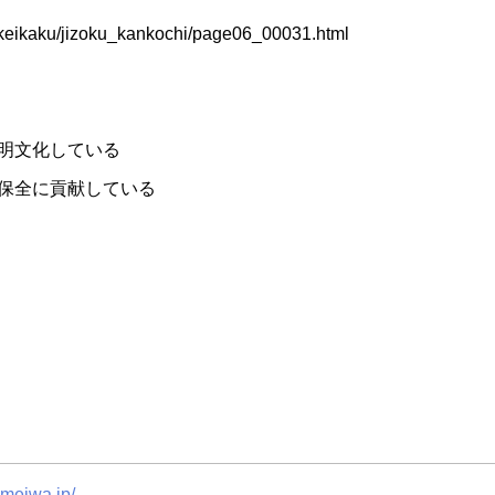
onkeikaku/jizoku_kankochi/page06_00031.html
明文化している
保全に貢献している
-meiwa.jp/