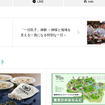
LINE
note
「一日氏子」体験 ～神様と地域を
支える一員になる特別な一日～
ト