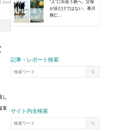
“人”に出会う旅へ。父母
1.html
が浜だけではない、香川
県仁…
験
記事・レポート検索
親し
擬革
サイト内全検索
。