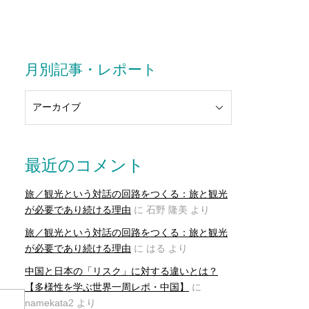
月別記事・レポート
最近のコメント
旅／観光という対話の回路をつくる：旅と観光
が必要であり続ける理由
に
石野 隆美
より
旅／観光という対話の回路をつくる：旅と観光
が必要であり続ける理由
に
はる
より
中国と日本の「リスク」に対する違いとは？
【多様性を学ぶ世界一周レポ・中国】
に
namekata2
より