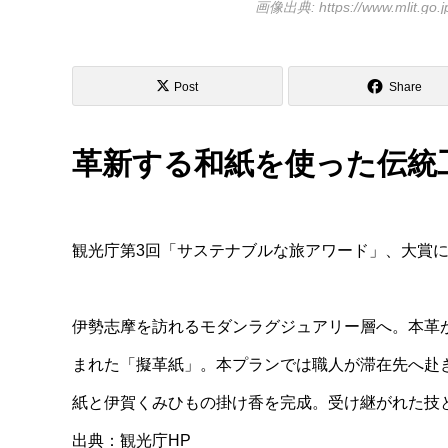
画像出典: https://www.mlit.go.j
Post
Share
革新する和紙を使った伝統
観光庁第3回「サステナブルな旅アワード」、大賞
伊勢志摩を訪れるモダンラグジュアリー層へ。本革
まれた「擬革紙」。本プランでは職人が滞在先へ赴
紙と伊賀くみひもの掛け香を完成。受け継がれた技
出典：観光庁HP