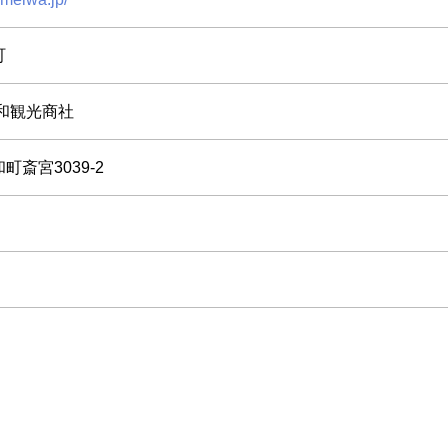
町
和観光商社
斎宮3039-2