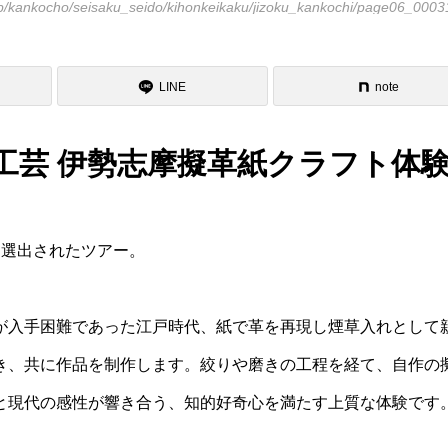
p/kankocho/seisaku_seido/kihonkeikaku/jizoku_kankochi/page06_0003
LINE
note
工芸 伊勢志摩擬革紙クラフト体
に選出されたツアー。
が入手困難であった江戸時代、紙で革を再現し煙草入れとして
き、共に作品を制作します。絞りや磨きの工程を経て、自作の
と現代の感性が響き合う、知的好奇心を満たす上質な体験です