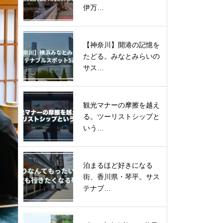
伊万…
【神奈川】開港の記憶を
たどる。みなとみらいの
サス…
観光マナーの摩擦を越え
る。ツーリストシップと
いう…
泊まるほど好きになる
街、香川県・琴平。サス
テナブ…