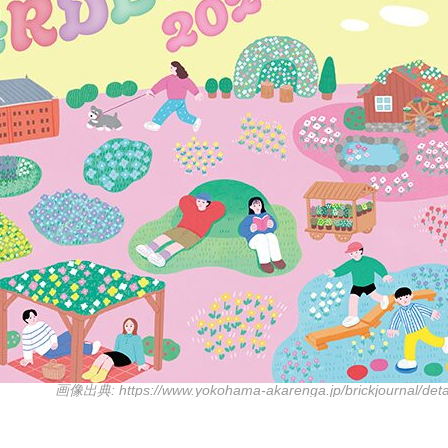
画像出典: https://www.yokohama-akarenga.jp/brickjournal/deta