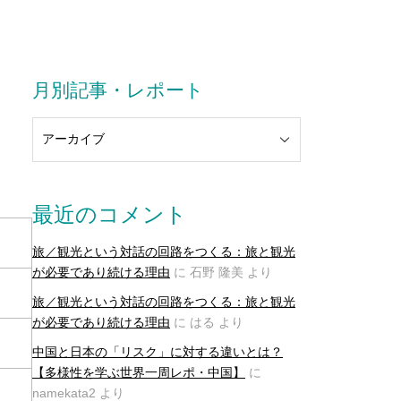
月別記事・レポート
最近のコメント
旅／観光という対話の回路をつくる：旅と観光
が必要であり続ける理由
に
石野 隆美
より
旅／観光という対話の回路をつくる：旅と観光
が必要であり続ける理由
に
はる
より
中国と日本の「リスク」に対する違いとは？
【多様性を学ぶ世界一周レポ・中国】
に
namekata2
より