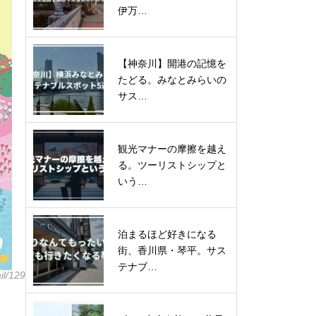
伊万…
【神奈川】開港の記憶を
たどる。みなとみらいの
サス…
観光マナーの摩擦を越え
る。ツーリストシップと
いう…
泊まるほど好きになる
街、香川県・琴平。サス
テナブ…
il/129