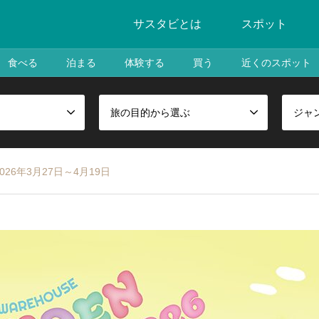
サスタビとは
スポット
食べる
泊まる
体験する
買う
近くのスポット
旅の目的から選ぶ
ジャ
：2026年3月27日～4月19日