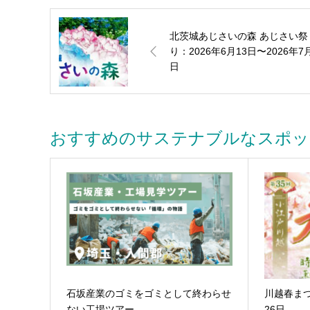
北茨城あじさいの森 あじさい祭
り：2026年6月13日〜2026年7
日
おすすめのサステナブルなスポッ
石坂産業のゴミをゴミとして終わらせ
川越春まつ
ない工場ツアー
26日