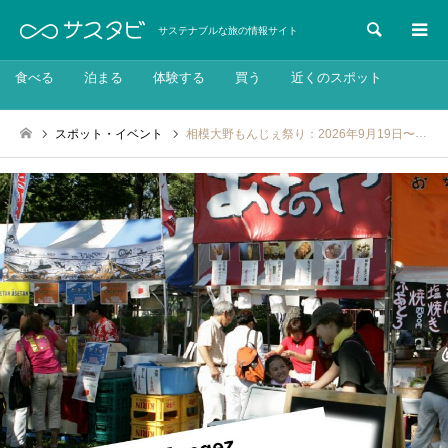
検索
サステナブルな旅の情報サイト
食べる
泊まる
体験する
買う
近くのスポット
スポット・イベント
相模大野もんじぇ祭り：2026年9月19日〜2026年9月20日