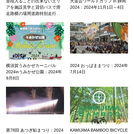
普段入ることの出来ないエリ
大道芸ワールドカップ in 静岡
アを施設見学と貸切バスで滑
2024：2024年11月1日～4日
走路横の場周道路特別走行…
横須賀うみかぜカーニバル
2024 おっぱままつり：2024年
2024inうみかぜ公園：2024年
7月14日
9月8日
第78回 あつぎ鮎まつり：2024
KAMIJIMA BAMBOO BICYCLE