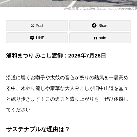
画像出典: https://visitsaitamacity.jp/events/19
Post
Share
LINE
note
浦和まつり みこし渡御：2026年7月26日
沿道に響くお囃子や太鼓の音色が祭りの熱気を一層高め
る中、木やり流しや豪華な大人みこしが旧中山道を堂々
と練り歩きます！この迫力と盛り上がりを、ぜひ体感し
てください！
サステナブルな理由は？