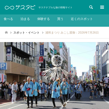
検索
サステナブルな旅の情報サイト
食べる
泊まる
体験する
買う
近くのスポット
スポット・イベント
浦和まつり みこし渡御：2026年7月26日